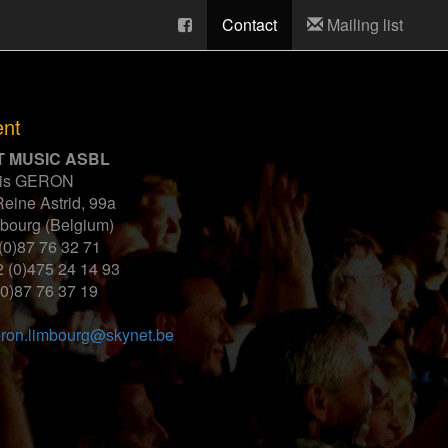
Contact
Mailing list
nt
T MUSIC ASBL
cis GERON
eine Astrid, 99a
bourg (Belgium)
 (0)87 76 32 71
2 (0)475 24 14 93
(0)87 76 37 19
ron.limbourg@skynet.be