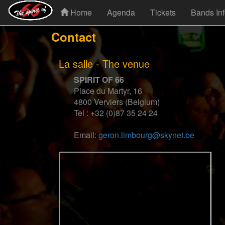
Home
Agenda
Tickets
Bands In
Contact
La salle - The venue
SPIRIT OF 66
Place du Martyr, 16
4800 Verviers (Belgium)
Tel : +32 (0)87 35 24 24
Email:
geron.limbourg@skynet.be